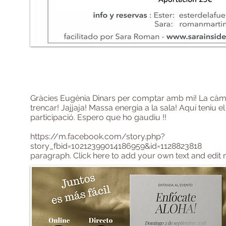
Gràcies Eugènia Dinars per comptar amb mi! La càm
trencar! Jajjaja! Massa energia a la sala! Aquí teniu 
participació. Espero que ho gaudiu !!
https://m.facebook.com/story.php?
story_fbid=10212399014186959&id=1128823818
paragraph. Click here to add your own text and edit me